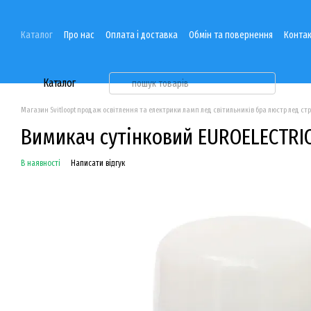
Перейти до основного контенту
Каталог
Про нас
Оплата і доставка
Обмін та повернення
Контак
Каталог
Магазин Svitloopt продаж освітлення та електрики ламп лед світильників бра люстр лед ст
Вимикач сутінковий EUROELECTRIC
В наявності
Написати відгук