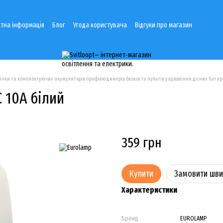
тна інформація
Блог
Угода користувача
Відгуки про магазин
річки та комплектуючих акумуляторів профілю димерів блоків та пультів уаравління до них батаре
 10А білий
359 грн
Купити
Замовити шв
Характеристики
Бренд
EUROLAMP