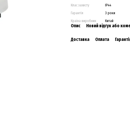
Клас захисту
IP44
Гарантія
3 роки
Країна виробник
Китай
Опис
Новий відгук або ком
Доставка
Оплата
Гаранті