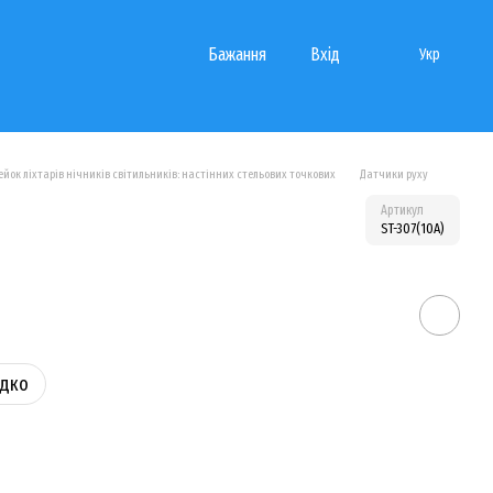
Бажання
Вхід
Укр
йок ліхтарів нічників світильників: настінних стельових точкових
Датчики руху
Артикул
ST-307(10A)
идко