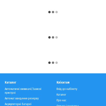
Каталог
Клієнтам
Автоматичні вимикачі/Захисні
Вхід до кабінету
пристрої
Каталог
Автомат введення резерву
Про нас
Акумуляторні батареї
Оплата і доставка