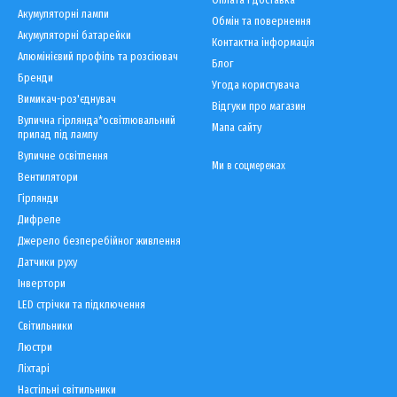
Акумуляторні лампи
Обмін та повернення
Акумуляторні батарейки
Контактна інформація
Алюмінієвий профіль та розсіювач
Блог
Бренди
Угода користувача
Вимикач-роз'єднувач
Відгуки про магазин
Вулична гірлянда*освітлювальний
Мапа сайту
прилад під лампу
Вуличне освітлення
Ми в соцмережах
Вентилятори
Гірлянди
Дифреле
Джерело безперебійног живлення
Датчики руху
Інвертори
LED cтрічки та підключення
Світильники
Люстри
Ліхтарі
Настільні світильники