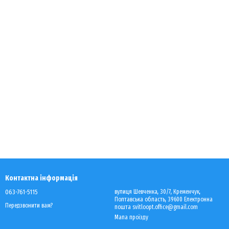
Контактна інформація
063-761-5115
вулиця Шевченка, 30/7, Кременчук,
Полтавська область, 39600 Електронна
Передзвонити вам?
пошта svitloopt.office@gmail.com
Мапа проїзду