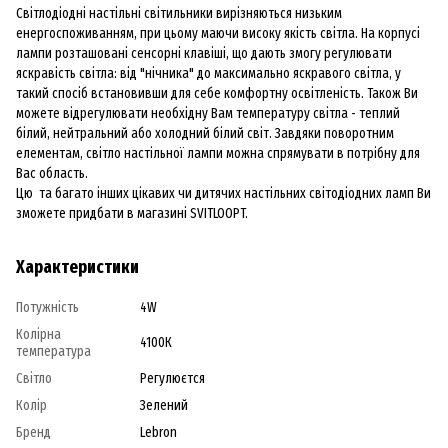
Світлодіодні настільні світильники вирізняються низьким
енергоспоживанням, при цьому маючи високу якість світла. На корпусі
лампи розташовані сенсорні клавіші, що дають змогу регулювати
яскравість світла: від "нічника" до максимально яскравого світла, у
такий спосіб встановивши для себе комфортну освітленість. Також Ви
можете відрегулювати необхідну Вам температуру світла - теплий
білий, нейтральний або холодний білий світ. Завдяки поворотним
елементам, світло настільної лампи можна спрямувати в потрібну для
Вас область.
Цю та багато інших цікавих чи дитячих настільних світодіодних ламп Ви
зможете придбати в магазині SVІTLOOPT.
Характеристики
Потужність
4W
Колірна
4100К
температура
Світло
Регулюєтся
Колір
Зелений
Бренд
Lebron