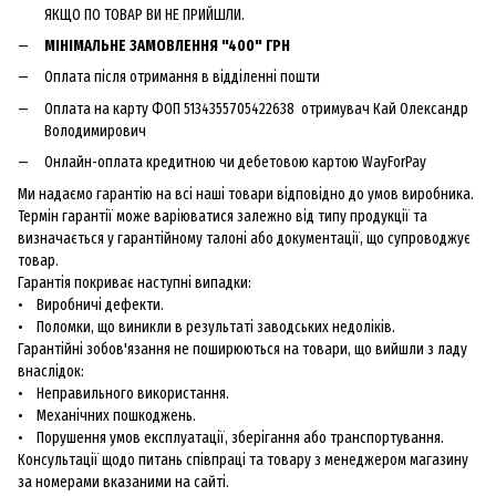
ЯКЩО ПО ТОВАР ВИ НЕ ПРИЙШЛИ.
МІНІМАЛЬНЕ ЗАМОВЛЕННЯ "400" ГРН
Оплата після отримання в відділенні пошти
Оплата на карту ФОП 5134355705422638 отримувач Кай Олександр
Володимирович
Онлайн-оплата кредитною чи дебетовою картою WayForPay
Ми надаємо гарантію на всі наші товари відповідно до умов виробника.
Термін гарантії може варіюватися залежно від типу продукції та
визначається у гарантійному талоні або документації, що супроводжує
товар.
Гарантія покриває наступні випадки:
• Виробничі дефекти.
• Поломки, що виникли в результаті заводських недоліків.
Гарантійні зобов'язання не поширюються на товари, що вийшли з ладу
внаслідок:
• Неправильного використання.
• Механічних пошкоджень.
• Порушення умов експлуатації, зберігання або транспортування.
Консультації щодо питань співпраці та товару з менеджером магазину
за номерами вказаними на сайті.