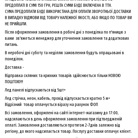
ПРЕДОПЛАТІ В СУМІ 150 ГРН, РЕШТА СУМИ БУДЕ ВКЛЮЧЕНА В ТТН.
СУМА ПРЕДОПЛАТИ БУДЕ ВИКОРИСТАНА ДЛЯ ОПЛАТИ ЗВОРОТНЬОЇ ДОСТАВКИ
В ВИПАДКУ ВІДМОВИ ВІД ТОВАРУ НАЛЕЖНОЇ ЯКОСТІ, АБО ЯКЩО ПО ТОВАР ВИ
НЕ ПРИЙШЛИ.
Після оформлення замовлення в робочі дні з понеділка по п'яницю з
вами зв'яжеться менеджер для уточнення замовлення та додаткових
питань.
В неробочі дні суботу та неділлю замовлення будуть опрацьовані в
понеділок.
Доставка -
Відправка скляних та крихких товарів здійснюється тільки НОВОЮ
ПОШТОЮ!!!
Лед панелі відпускаються від 5шт+
Лед стрічка, неон, кабель, провід відпускається кратно 5 м+
Відрізний товар оплачується віразу на рахунок ФОП
Всі замовлення, оформлені на сайті інтернет-магазину до 17:00,
надсилаються в день оформлення замовлення при підтвердженій
оплаті. Замовлення доставляються протягом 2-7днів залежно від
регіону, до якого надсилається товар. Послугу доставки оплачує клієнт.