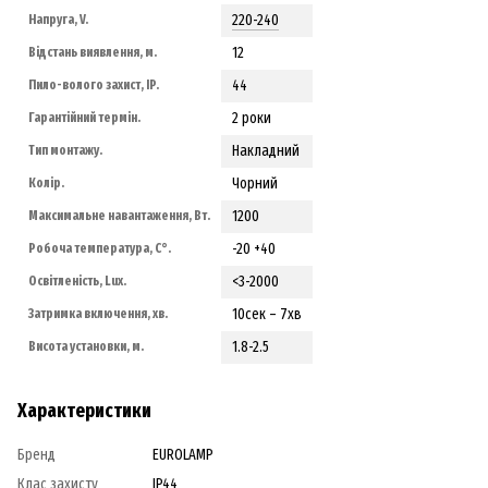
220-240
Напруга, V.
12
Відстань виявлення, м.
44
Пило-волого захист, IP.
2 роки
Гарантійний термін.
Накладний
Тип монтажу.
Чорний
Колір.
1200
Максимальне навантаження, Вт.
-20 +40
Робоча температура, С°.
<3-2000
Освітленість, Lux.
10сек – 7хв
Затримка включення, хв.
1.8-2.5
Висота установки, м.
Характеристики
Бренд
EUROLAMP
Клас захисту
IP44