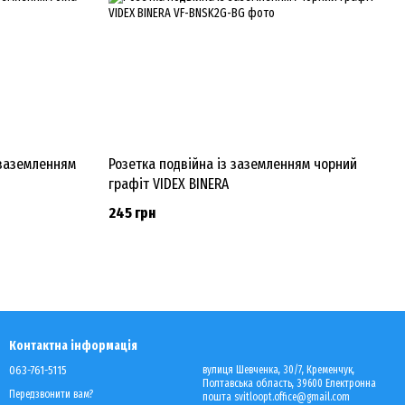
 заземленням
Розетка подвійна із заземленням чорний
графіт VIDEX BINERA
245 грн
Контактна інформація
063-761-5115
вулиця Шевченка, 30/7, Кременчук,
Полтавська область, 39600 Електронна
Передзвонити вам?
пошта svitloopt.office@gmail.com