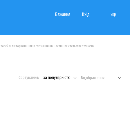
Бажання
Вхід
Укр
тарейок ліхтарів нічників світильників: настінних стельових точкових
Сортування:
за популярністю
Відображення: