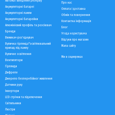
Автомат введення резерву
Про нас
Акумуляторні батареї
Оплата і доставка
Акумуляторні лампи
Обмін та повернення
Акумуляторні батарейки
Контактна інформація
Алюмінієвий профіль та розсіювач
Блог
Бренди
Угода користувача
Вимикач-роз'єднувач
Відгуки про магазин
Вулична гірлянда*освітлювальний
Мапа сайту
прилад під лампу
Вуличне освітлення
Ми в соцмережах
Вентилятори
Гірлянди
Дифреле
Джерело безперебійног живлення
Датчики руху
Інвертори
LED cтрічки та підключення
Світильники
Люстри