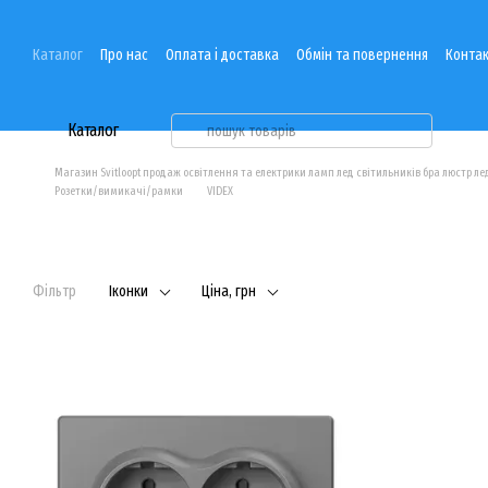
Перейти до основного контенту
Каталог
Про нас
Оплата і доставка
Обмін та повернення
Контак
Каталог
Магазин Svitloopt продаж освітлення та електрики ламп лед світильників бра люстр ле
Розетки/вимикачі/рамки
VIDEX
Фільтр
Іконки
Ціна, грн