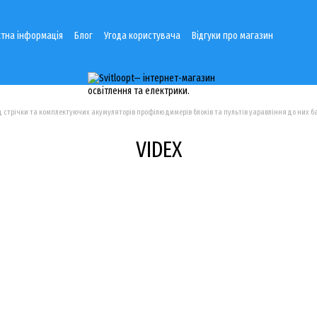
тна інформація
Блог
Угода користувача
Відгуки про магазин
д стрічки та комплектуючих акумуляторів профілю димерів блоків та пультів уаравління до них ба
VIDEX