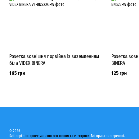
Розетка зовнішня подвійна із заземленням
Розетка зовн
біла VIDEX BINERA
BINERA
165 грн
125 грн
© 2026
Svitloopt -
інтернет-магазин освітлення та електрики
. Всі права застережені.