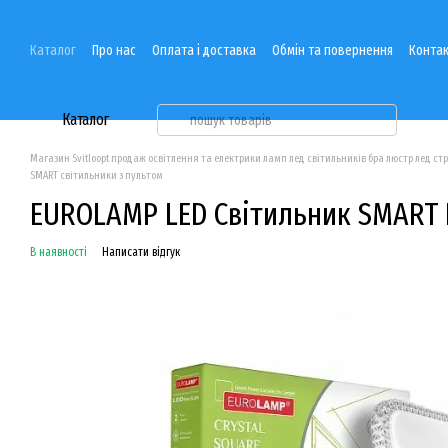
Перейти до основного контенту
Каталог
Про нас
Оплата і доставка
Обмін та повернення
Контак
Каталог
Магазин Svitloopt продаж освітлення та електрики ламп лед світильників бра люстр лед ст
SMART світильники з пультом
EUROLAMP LED Світильник SMART
В наявності
Написати відгук