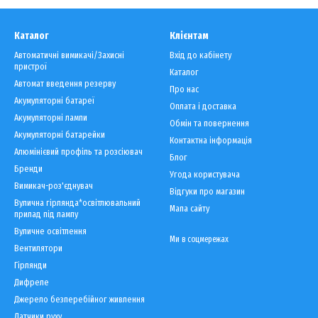
Каталог
Клієнтам
Автоматичні вимикачі/Захисні
Вхід до кабінету
пристрої
Каталог
Автомат введення резерву
Про нас
Акумуляторні батареї
Оплата і доставка
Акумуляторні лампи
Обмін та повернення
Акумуляторні батарейки
Контактна інформація
Алюмінієвий профіль та розсіювач
Блог
Бренди
Угода користувача
Вимикач-роз'єднувач
Відгуки про магазин
Вулична гірлянда*освітлювальний
Мапа сайту
прилад під лампу
Вуличне освітлення
Ми в соцмережах
Вентилятори
Гірлянди
Дифреле
Джерело безперебійног живлення
Датчики руху