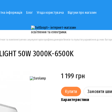
тна інформація
Блог
Угода користувача
Відгуки про магазин
річки та комплектуючих акумуляторів профілю димерів блоків та пультів уаравління до них батаре
 LIGHT 50W 3000K-6500K
1 199 грн
Купити
Замовити шв
Характеристики