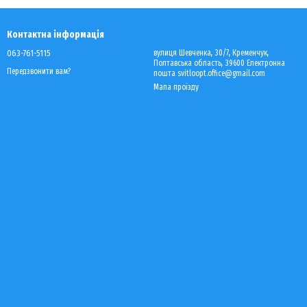
Контактна інформація
063-761-5115
вулиця Шевченка, 30/7, Кременчук,
Полтавська область, 39600 Електронна
Передзвонити вам?
пошта svitloopt.office@gmail.com
Мапа проїзду