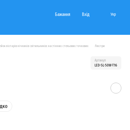
Бажання
Вхід
Укр
йок ліхтарів нічників світильників: настінних стельових точкових
Люстри
Артикул
LED-SL-50W-T16
идко