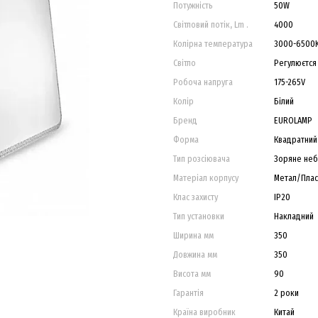
Потужність
50W
Світловий потік, Lm .
4000
Колірна температура
3000-6500
Світло
Регулюєтся
Робоча напруга
175-265V
Колір
Білий
Бренд
EUROLAMP
Форма
Квадратний
Тип розсіювача
Зоряне неб
Матеріал корпусу
Метал/Плас
Клас захисту
IP20
Тип установки
Накладний
Ширина мм
350
Довжина мм
350
Висота мм
90
Гарантія
2 роки
Країна виробник
Китай