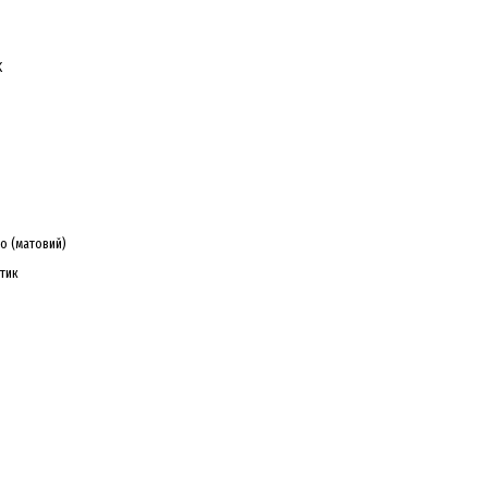
K
о (матовий)
тик