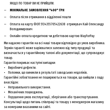
ЯКЩО ПО ТОВАР ВИ НЕ ПРИЙШЛИ.
МІНІМАЛЬНЕ ЗАМОВЛЕННЯ "400" ГРН
Оплата після отримання в відділенні пошти
Оплата на карту ФОП 5134355705422638 отримувач Кай Олександр
Володимирович
Онлайн-оплата кредитною чи дебетовою картою WayForPay
Ми надаємо гарантію на всі наші товари відповідно до умов виробника.
Термін гарантії може варіюватися залежно від типу продукції та
визначається у гарантійному талоні або документації, що супроводжує
товар.
Гарантія покриває наступні випадки:
• Виробничі дефекти.
• Поломки, що виникли в результаті заводських недоліків.
Гарантійні зобов'язання не поширюються на товари, що вийшли з ладу
внаслідок:
• Неправильного використання.
• Механічних пошкоджень.
• Порушення умов експлуатації, зберігання або транспортування.
Консультації щодо питань співпраці та товару з менеджером магазину
за номерами вказаними на сайті.