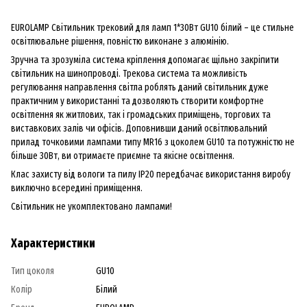
EUROLAMP Світильник трековий для ламп 1*30Вт GU10 білий – це стильне
освітлювальне рішення, повністю виконане з алюмінію.
Зручна та зрозуміла система кріплення допомагає щільно закріпити
світильник на шинопроводі. Трекова система та можливість
регулювання направлення світла роблять даний світильник дуже
практичним у використанні та дозволяють створити комфортне
освітлення як житлових, так і громадських приміщень, торгових та
виставкових залів чи офісів. Доповнивши даний освітлювальний
прилад точковими лампами типу MR16 з цоколем GU10 та потужністю не
більше 30Вт, ви отримаєте приємне та якісне освітлення.
Клас захисту від вологи та пилу IP20 передбачає використання виробу
виключно всередині приміщення.
Світильник не укомплектовано лампами!
Характеристики
Тип цоколя
GU10
Колір
Білий