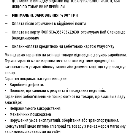
ДОСТАВКИ В ВИПАДКУ ВІДМОВИ ВІД ТОВАРУ НАЛЕЖНОЇ ЯКОСТІ, АБО
ЯКЩО ПО ТОВАР ВИ НЕ ПРИЙШЛИ.
МІНІМАЛЬНЕ ЗАМОВЛЕННЯ "400" ГРН
Оплата після отримання в відділенні пошти
Оплата на карту ФОП 5134355705422638 отримувач Кай Олександр
Володимирович
Онлайн-оплата кредитною чи дебетовою картою WayForPay
Ми надаємо гарантію на всі наші товари відповідно до умов виробника.
Термін гарантії може варіюватися залежно від типу продукції та
визначається у гарантійному талоні або документації, що супроводжує
товар.
Гарантія покриває наступні випадки:
• Виробничі дефекти.
• Поломки, що виникли в результаті заводських недоліків.
Гарантійні зобов'язання не поширюються на товари, що вийшли з ладу
внаслідок:
• Неправильного використання.
• Механічних пошкоджень.
• Порушення умов експлуатації, зберігання або транспортування.
Консультації щодо питань співпраці та товару з менеджером магазину
за номерами вказаними на сайті.