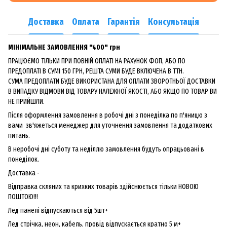
Доставка
Оплата
Гарантія
Консультація
МІНІМАЛЬНЕ ЗАМОВЛЕННЯ "400" грн
ПРАЦЮЄМО ТІЛЬКИ ПРИ ПОВНІЙ ОПЛАТІ НА РАХУНОК ФОП, АБО ПО
ПРЕДОПЛАТІ В СУМІ 150 ГРН, РЕШТА СУМИ БУДЕ ВКЛЮЧЕНА В ТТН.
СУМА ПРЕДОПЛАТИ БУДЕ ВИКОРИСТАНА ДЛЯ ОПЛАТИ ЗВОРОТНЬОЇ ДОСТАВКИ
В ВИПАДКУ ВІДМОВИ ВІД ТОВАРУ НАЛЕЖНОЇ ЯКОСТІ, АБО ЯКЩО ПО ТОВАР ВИ
НЕ ПРИЙШЛИ.
Після оформлення замовлення в робочі дні з понеділка по п'яницю з
вами зв'яжеться менеджер для уточнення замовлення та додаткових
питань.
В неробочі дні суботу та неділлю замовлення будуть опрацьовані в
понеділок.
Доставка -
Відправка скляних та крихких товарів здійснюється тільки НОВОЮ
ПОШТОЮ!!!
Лед панелі відпускаються від 5шт+
Лед стрічка, неон, кабель, провід відпускається кратно 5 м+