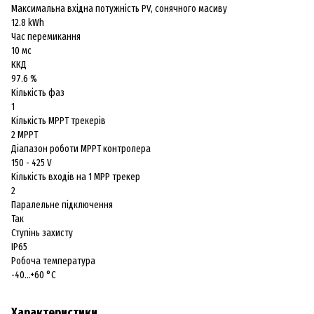
Максимальна вхідна потужність PV, сонячного масиву
12.8 kWh
Час перемикання
10 мс
ККД
97.6 %
Кількість фаз
1
Кількість MPPT трекерів
2 MPPT
Діапазон роботи MPPT контролера
150 - 425 V
Кількість входів на 1 МРР трекер
2
Паралельне підключення
Так
Ступінь захисту
IP65
Робоча температура
-40...+60 °C
Характеристики