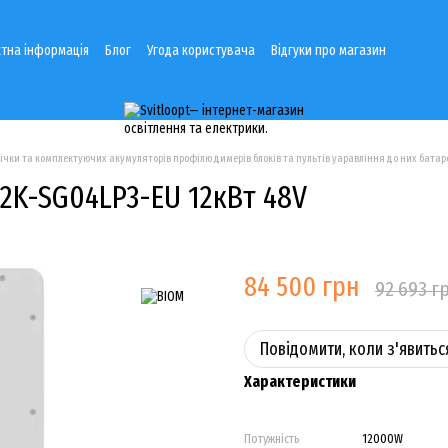
тна інформація
Блог
Угода користувача
Відгуки про магазин
річки та комплектуючих акумуляторів профілю димерів блоків та пультів уаравління до них батаре
12K-SG04LP3-EU 12кВт 48V
84 500 грн
92 693 г
Повідомити, коли з'явитьс
Характеристики
Потужність
12000W