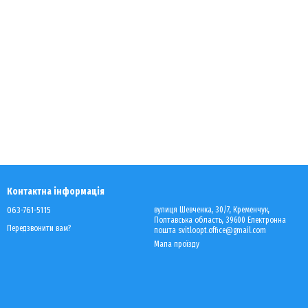
Контактна інформація
063-761-5115
вулиця Шевченка, 30/7, Кременчук,
Полтавська область, 39600 Електронна
Передзвонити вам?
пошта svitloopt.office@gmail.com
Мапа проїзду