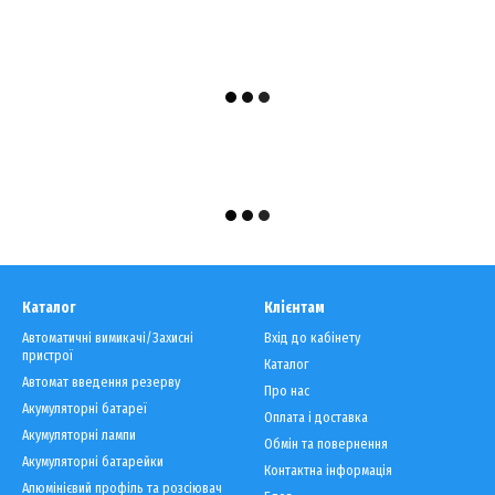
Каталог
Клієнтам
Автоматичні вимикачі/Захисні
Вхід до кабінету
пристрої
Каталог
Автомат введення резерву
Про нас
Акумуляторні батареї
Оплата і доставка
Акумуляторні лампи
Обмін та повернення
Акумуляторні батарейки
Контактна інформація
Алюмінієвий профіль та розсіювач