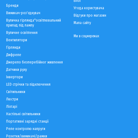
Блог
Бренди
Угода користувача
Вимикач-роз'єднувач
Відгуки про магазин
Вулична гірлянда*освітлювальний
Мапа сайту
прилад під лампу
Вуличне освітлення
Ми в соцмережах
Вентилятори
Гірлянди
Дифреле
Джерело безперебійног живлення
Датчики руху
Інвертори
LED cтрічки та підключення
Світильники
Люстри
Ліхтарі
Настільні світильники
Портативні зарядні станції
Реле контролю напруги
Розетки/вимикачі/рамки