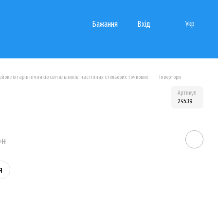
Бажання
Вхід
Укр
йок ліхтарів нічників світильників: настінних стельових точкових
Інвертори
Артикул
24539
рн
я