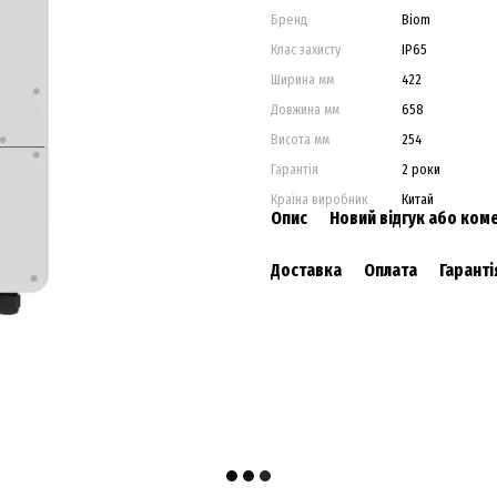
Бренд
Biom
Клас захисту
IP65
Ширина мм
422
Довжина мм
658
Висота мм
254
Гарантія
2 роки
Країна виробник
Китай
Опис
Новий відгук або ком
Доставка
Оплата
Гаранті