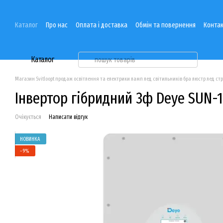
Перейти до основного контенту
Каталог
Про нас
Оплата і доставка
Обмін та повернення
Контак
Каталог
Магазин Svitloopt продаж освітлення та електрики ламп лед світильників бра люстр лед ст
Інвертор гібридний 3ф Deye SUN-
Очікується
Написати відгук
НОВИНКА
−9%