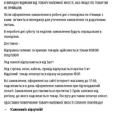
В ВИПАДКУ ВІДМОВИ ВІД ТОВАРУ НАЛЕЖНОЇ ЯКОСТІ, АБО ЯКЩО ПО ТОВАР ВИ
НЕ ПРИЙШЛИ.
Після оформлення замовлення в робочі дні з понеділка по п'яницю з
вами зв'яжеться менеджер для уточнення замовлення та додаткових
питань.
В неробочі дні суботу та неділлю замовлення будуть опрацьовані в
понеділок.
Доставка -
Відправка скляних та крихких товарів здійснюється тільки НОВОЮ
ПОШТОЮ!!!
Лед панелі відпускаються від 5шт+
Лед стрічка, неон, кабель, провід відпускається кратно 5 м+
Відрізний товар оплачується віразу на рахунок ФОП
Всі замовлення, оформлені на сайті інтернет-магазину до 17:00,
надсилаються в день оформлення замовлення при підтвердженій
оплаті. Замовлення доставляються протягом 2-7днів залежно від
регіону, до якого надсилається товар. Послугу доставки оплачує клієнт.
!!ДОСТАВКУ ПОВЕРНЕННЯ ТОВАРУ НАЛЕЖНОЇ ЯКОСТІ СПЛАЧУЄ ПОКУПЕЦЬ!!
!Самовивіз відсутній!