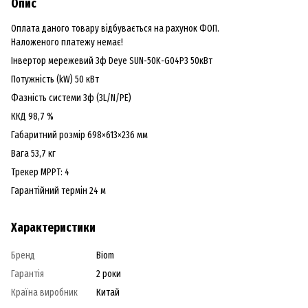
Опис
Оплата даного товару відбувається на рахунок ФОП.
Наложеного платежу немає!
Інвертор мережевий 3ф Deye SUN-50K-G04P3 50кВт
Потужність (kW) 50 кВт
Фазність системи 3ф (3L/N/PE)
ККД 98,7 %
Габаритний розмір 698×613×236 мм
Вага 53,7 кг
Трекер МРРТ: 4
Гарантійний термін 24 м
Характеристики
Бренд
Biom
Гарантія
2 роки
Країна виробник
Китай