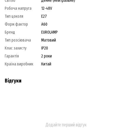
Світло
Денне (нейтральне)
Робоча напруга
12-48V
Тип цоколя
E27
Форм фактор
A60
Бренд
EUROLAMP
Тип розсіювача
Матовий
Клас захисту
IP20
Гарантія
2 роки
Країна виробник
Китай
Відгуки
Додайте перший відгук