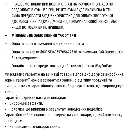
ПРАЦЮЄМО ТІЛЬКИ ПРИ ПОВНІЙ ОПЛАТІ НА РАХУНОК ФОП, АБО ПО
ПРЕДОПЛАТІ В СУМІ 150 ГРН, РЕШТА СУМИ БУДЕ ВКЛЮЧЕНА В ТТН.
СУМА ПРЕДОПЛАТИ БУДЕ ВИКОРИСТАНА ДЛЯ ОПЛАТИ ЗВОРОТНЬОЇ
ДОСТАВКИ В ВИПАДКУ ВІДМОВИ ВІД ТОВАРУ НАЛЕЖНОЇ ЯКОСТІ, АБО
ЯКЩО ПО ТОВАР ВИ НЕ ПРИЙШЛИ.
МІНІМАЛЬНЕ ЗАМОВЛЕННЯ "400" ГРН
Оплата після отримання в відділенні пошти
Оплата на карту ФОП 5134355705422638 отримувач Кай Олександр
Володимирович
Онлайн-оплата кредитною чи дебетовою картою WayForPay
Ми надаємо гарантію на всі наші товари відповідно до умов виробника.
Термін гарантії може варіюватися залежно від типу продукції та
визначається у гарантійному талоні або документації, що супроводжує
товар.
Гарантія покриває наступні випадки:
• Виробничі дефекти.
• Поломки, що виникли в результаті заводських недоліків.
Гарантійні зобов'язання не поширюються на товари, що вийшли з ладу
внаслідок:
• Неправильного використання.