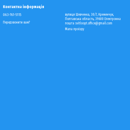
Контактна інформація
063-761-5115
вулиця Шевченка, 30/7, Кременчук,
Полтавська область, 39600 Електронна
Передзвонити вам?
пошта svitloopt.office@gmail.com
Мапа проїзду