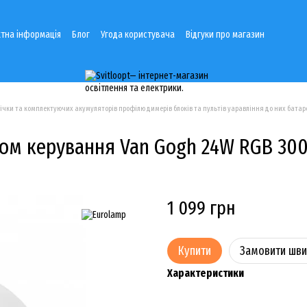
тна інформація
Блог
Угода користувача
Відгуки про магазин
річки та комплектуючих акумуляторів профілю димерів блоків та пультів уаравління до них батаре
том керування Van Gogh 24W RGB 30
1 099 грн
Купити
Замовити шв
Характеристики