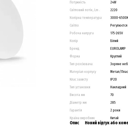
Потужність
24W
Світловий потік, Lm .
2220
Колірна температура
3000-6500
Світло
Регулюєтся
Робоча напруга
175-265V
Колір
Білий
Бренд
EUROLAMP
Форма
Круглий
Тип розсіювача
Зоряне неб
Матеріал корпусу
Метал/Плас
Клас захисту
IP20
Тип установки
Накладний
Висота мм
70
Діаметр мм
285
Гарантія
2 роки
Країна виробник
Китай
Опис
Новий відгук або ком