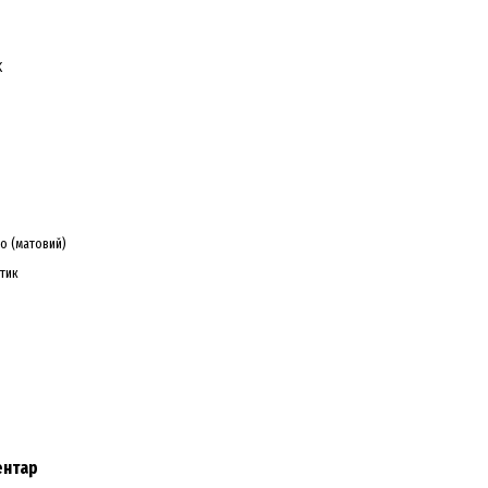
K
о (матовий)
тик
ентар