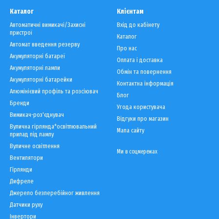
Каталог
Клієнтам
Автоматичні вимикачі/Захисні
Вхід до кабінету
пристрої
Каталог
Автомат введення резерву
Про нас
Акумуляторні батареї
Оплата і доставка
Акумуляторні лампи
Обмін та повернення
Акумуляторні батарейки
Контактна інформація
Алюмінієвий профіль та розсіювач
Блог
Бренди
Угода користувача
Вимикач-роз'єднувач
Відгуки про магазин
Вулична гірлянда*освітлювальний
Мапа сайту
прилад під лампу
Вуличне освітлення
Ми в соцмережах
Вентилятори
Гірлянди
Дифреле
Джерело безперебійног живлення
Датчики руху
Інвертори