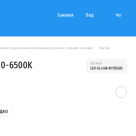
Бажання
Вхід
Укр
йок ліхтарів нічників світильників: настінних стельових точкових
Люстри
00-6500K
Артикул
LED-SL-24W-N17(RGB)
идко