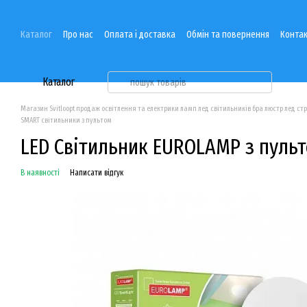
Перейти до основного контенту
Каталог
Про нас
Оплата і доставка
Обмін та повернення
Контак
Каталог
Магазин Svitloopt продаж освітлення та електрики ламп лед світильників бра люстр лед ст
SMART світильники з пультом
LED Світильник EUROLAMP з пуль
В наявності
Написати відгук