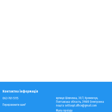
Контактна інформація
063-761-5115
вулиця Шевченка, 30/7, Кременчук,
Полтавська область, 39600 Електронна
Передзвонити вам?
пошта svitloopt.office@gmail.com
Мапа проїзду