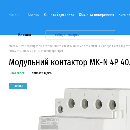
Перейти до основного контенту
Каталог
Про нас
Оплата і доставка
Обмін та повернення
Контак
Каталог
Магазин Svitloopt продаж освітлення та електрики ламп лед світильників бра люстр лед ст
Автоматичні вимикачі/Захисні пристрої
Модульний контактор MK-N 4P 40
В наявності
Написати відгук
НОВИНКА