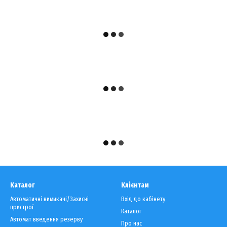
Каталог
Клієнтам
Автоматичні вимикачі/Захисні
Вхід до кабінету
пристрої
Каталог
Автомат введення резерву
Про нас