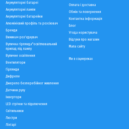
Акумуляторні батареї
Оплата і доставка
Акумуляторні лампи
Обмін та повернення
Акумуляторні батарейки
Контактна інформація
Алюмінієвий профіль та розсіювач
Блог
Бренди
Угода користувача
Вимикач-роз'єднувач
Відгуки про магазин
Вулична гірлянда*освітлювальний
Мапа сайту
прилад під лампу
Вуличне освітлення
Ми в соцмережах
Вентилятори
Гірлянди
Дифреле
Джерело безперебійног живлення
Датчики руху
Інвертори
LED cтрічки та підключення
Світильники
Люстри
Ліхтарі