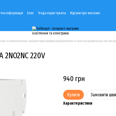
тна інформація
Блог
Угода користувача
Відгуки про магазин
річки та комплектуючих акумуляторів профілю димерів блоків та пультів уаравління до них батаре
A 2NO2NC 220V
940 грн
Купити
Замовити шв
Характеристики