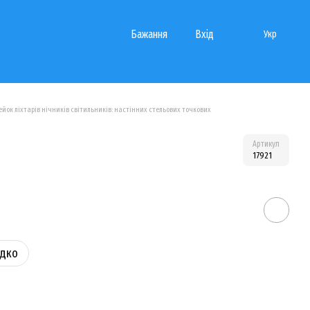
Бажання
Вхід
Укр
йок ліхтарів нічників світильників: настінних стельових точкових
Артикул
17921
идко