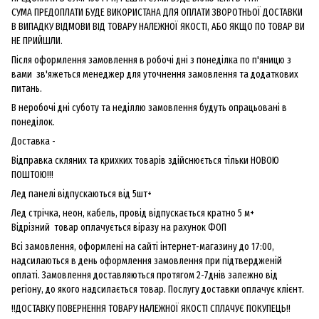
СУМА ПРЕДОПЛАТИ БУДЕ ВИКОРИСТАНА ДЛЯ ОПЛАТИ ЗВОРОТНЬОЇ ДОСТАВКИ
В ВИПАДКУ ВІДМОВИ ВІД ТОВАРУ НАЛЕЖНОЇ ЯКОСТІ, АБО ЯКЩО ПО ТОВАР ВИ
НЕ ПРИЙШЛИ.
Після оформлення замовлення в робочі дні з понеділка по п'яницю з
вами зв'яжеться менеджер для уточнення замовлення та додаткових
питань.
В неробочі дні суботу та неділлю замовлення будуть опрацьовані в
понеділок.
Доставка -
Відправка скляних та крихких товарів здійснюється тільки НОВОЮ
ПОШТОЮ!!!
Лед панелі відпускаються від 5шт+
Лед стрічка, неон, кабель, провід відпускається кратно 5 м+
Відрізний товар оплачується віразу на рахунок ФОП
Всі замовлення, оформлені на сайті інтернет-магазину до 17:00,
надсилаються в день оформлення замовлення при підтвердженій
оплаті. Замовлення доставляються протягом 2-7днів залежно від
регіону, до якого надсилається товар. Послугу доставки оплачує клієнт.
!!ДОСТАВКУ ПОВЕРНЕННЯ ТОВАРУ НАЛЕЖНОЇ ЯКОСТІ СПЛАЧУЄ ПОКУПЕЦЬ!!