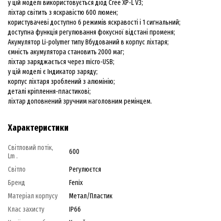
у цій моделі використовується діод Cree XP-L V3;
ліхтар світить з яскравістю 600 люмен;
користувачеві доступно 6 режимів яскравості і 1 сигнальний;
доступна функція регулювання фокусної відстані променя;
Акумулятор Li-polymer типу Вбудований в корпус ліхтаря;
ємність акумулятора становить 2000 маг;
ліхтар заряджається через micro-USB;
у цій моделі є Індикатор заряду;
корпус ліхтаря зроблений з алюмінію;
деталі кріплення-пластикові;
ліхтар доповнений зручним наголовним ремінцем.
Характеристики
Світловий потік,
600
Lm .
Світло
Регулюєтся
Бренд
Fenix
Матеріал корпусу
Метал/Пластик
Клас захисту
IP66