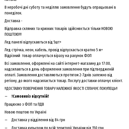
В неробочі дні суботу та неділлю замовлення будуть опрацьовані в
понеділок.
Доставка -
Відправка скляних та крихких товарів здійснюється тільки НОВОЮ
ПОШТОЮ!!!
Лед панелі відпускаються від 5шт+
Лед стрічка, неон, кабель, провід відпускається кратно 5 м+
Відрізний товар оплачується віразу на рахунок ФОП
Всі замовлення, оформлені на сайті інтернет-магазину до 17:00,
надсилаються в день оформлення замовлення при підтвердженій
оплаті. Замовлення доставляються протягом 2-7днів залежно від
регіону, до якого надсилається товар. Послугу доставки оплачує клієнт.
!!ДОСТАВКУ ПОВЕРНЕННЯ ТОВАРУ НАЛЕЖНОЇ ЯКОСТІ СПЛАЧУЄ ПОКУПЕЦЬ!!
!Самовивіз відсутній!
Працюємо з ФОП та ПДВ
Новою поштою по Україні
Доставка у відділення від 84 грн
Доставка курьєром по всій території України від 150 грн