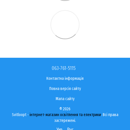
063-761-5115
Контактна інформація
Повна версія сайту
Мапа сайту
© 2026
Svitloopt -
інтернет-магазин освітлення та електрики
. Всі права
застережені.
Укр
Рус