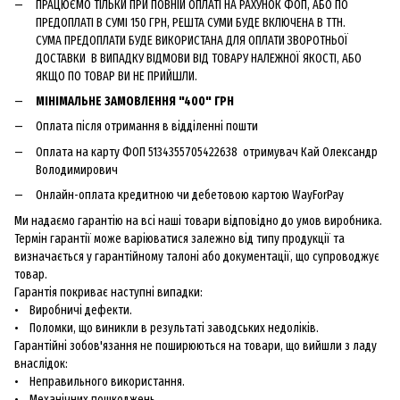
ПРАЦЮЄМО ТІЛЬКИ ПРИ ПОВНІЙ ОПЛАТІ НА РАХУНОК ФОП, АБО ПО
ПРЕДОПЛАТІ В СУМІ 150 ГРН, РЕШТА СУМИ БУДЕ ВКЛЮЧЕНА В ТТН.
СУМА ПРЕДОПЛАТИ БУДЕ ВИКОРИСТАНА ДЛЯ ОПЛАТИ ЗВОРОТНЬОЇ
ДОСТАВКИ В ВИПАДКУ ВІДМОВИ ВІД ТОВАРУ НАЛЕЖНОЇ ЯКОСТІ, АБО
ЯКЩО ПО ТОВАР ВИ НЕ ПРИЙШЛИ.
МІНІМАЛЬНЕ ЗАМОВЛЕННЯ "400" ГРН
Оплата після отримання в відділенні пошти
Оплата на карту ФОП 5134355705422638 отримувач Кай Олександр
Володимирович
Онлайн-оплата кредитною чи дебетовою картою WayForPay
Ми надаємо гарантію на всі наші товари відповідно до умов виробника.
Термін гарантії може варіюватися залежно від типу продукції та
визначається у гарантійному талоні або документації, що супроводжує
товар.
Гарантія покриває наступні випадки:
• Виробничі дефекти.
• Поломки, що виникли в результаті заводських недоліків.
Гарантійні зобов'язання не поширюються на товари, що вийшли з ладу
внаслідок:
• Неправильного використання.
• Механічних пошкоджень.