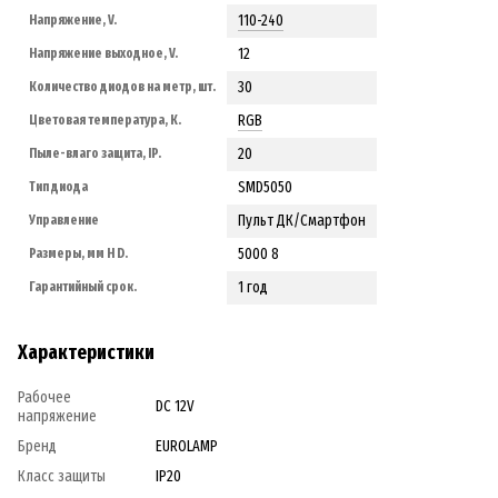
110-240
Напряжение, V.
12
Напряжение выходное, V.
30
Количество диодов на метр, шт.
RGB
Цветовая температура, К.
20
Пыле-влаго защита, IP.
SMD5050
Тип диода
Пульт ДК/Смартфон
Управление
5000 8
Размеры, мм H D.
1 год
Гарантийный срок.
Характеристики
Рабочее
DC 12V
напряжение
Бренд
EUROLAMP
Класс защиты
IP20