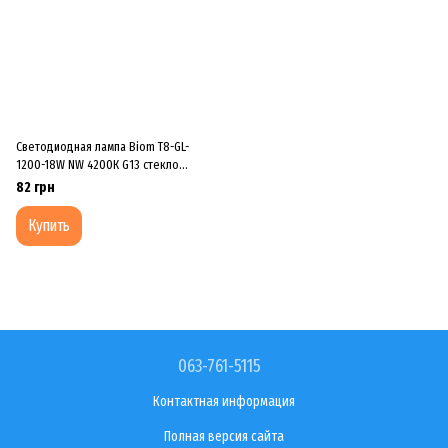
Светодиодная лампа Biom T8-GL-
1200-18W NW 4200К G13 стекло
матовое
82 грн
Купить
063-761-5115
Контактная информация
Полная версия сайта