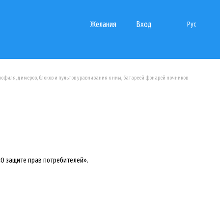
Желания
Вход
Рус
рофиля, димеров, блоков и пультов уравнивания к ним, батареей фонарей ночников
«О защите прав потребителей».