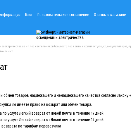
 информация
Блог
Пользовательское соглашение
Отзывы о магазине
и электричества ламп лед светильников бра люстр лед ленты и комплектующих, аккумуляторов, п
 точечных
ат
 и обмен товаров надлежащего и ненадлежащего качества согласно Закону 
покупки Вы имеете право на возврат или обмен товара.
 по услуге Легкий возврат от Новой почты в течение 14 дней.
 по услуге Легкий возврат от Новой почты в течение 14 дней.
ь возврата по тарифам перевозчика