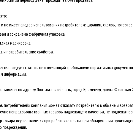
комиссии за перевод денег проходят за счет продавца.
это:
 и не имеет следов использования потребителем: царапин, сколов, потертосте
ван и сохранена фабричная упаковка;
одская маркировка;
ид и потребительские свойства.
ества следует считать не отвечающий требованиям нормативных документов
ом информации.
ствляется по адресу: Полтавская область, город Кременчуг, улица Флотская
ав потребителей» компания может отказать потребителю в обмене и возврат
ечне непродовольственных товаров надлежащего качества, не подлежат воз
тр товара осуществляется при работнике почты, при обнаружении производ
 о повреждении.