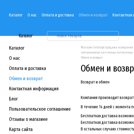
Перейти к основному контенту
Каталог
О нас
Оплата и доставка
Обмен и возврат
Контактная
Каталог
Каталог
Магазин Svitloopt продажа освещения 
светильников: настенных потолочных
О нас
Обмен и возврат
Обмен и возвр
Оплата и доставка
Обмен и возврат
Возврат и обмен
Контактная информация
Компания производит возврат
Блог
В течение 14 дней с момента 
Пользовательское соглашение
Бесплатная доставка возможна
Отзывы о магазине
Бесплатная доставка возможна
Карта сайта
В остальных случаях стоимост