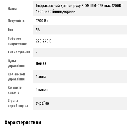
Інфракрасний датчик руху BIOM IRM-02B max 1200Вт
Назва
180°, настінний,чорний
1200 Вт
Потужність
5А
Ток
Рабочее
220-240 В
напряжение
-
Тип керування
Пульт
Немає
управління
Кол-во зон
1 зона
управління
Кількість
1 канал
каналів
Страна
Україна
виробництва
Характеристики