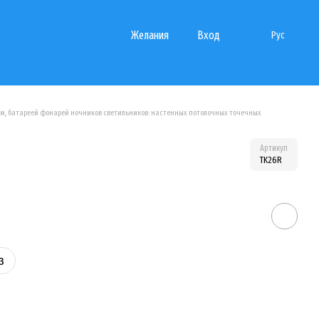
Желания
Вход
Рус
 ним, батареей фонарей ночников светильников: настенных потолочных точечных
Артикул
TK26R
з