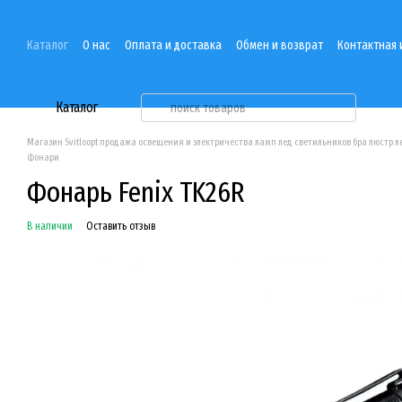
Перейти к основному контенту
Каталог
О нас
Оплата и доставка
Обмен и возврат
Контактная
Каталог
Магазин Svitloopt продажа освещения и электричества ламп лед светильников бра люстр 
Фонари
Фонарь Fenix ​​TK26R
В наличии
Оставить отзыв