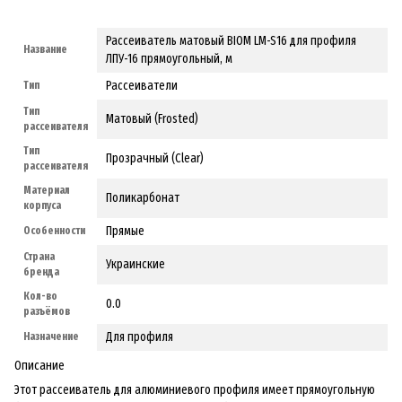
Рассеиватель матовый BIOM LM-S16 для профиля
Название
ЛПУ-16 прямоугольный, м
Рассеиватели
Тип
Тип
Матовый (Frosted)
рассеивателя
Тип
Прозрачный (Clear)
рассеивателя
Материал
Поликарбонат
корпуса
Прямые
Особенности
Страна
Украинские
бренда
Кол-во
0.0
разъёмов
Для профиля
Назначение
Описание
Этот рассеиватель для алюминиевого профиля имеет прямоугольную