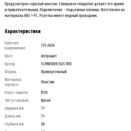
Предусмотрен скрытый монтаж. Глянцевое покрытие делает его ярким
и привлекательным. Подключение – подъемные клеммы. Изготовлен из
материала ABS + PC. Розетка имеет медный проводник.
Характеристики
Рабочее
175-265V
напряжение
Цвет
Антрацит
Бренд
SCHNEIDER ELECTRIC
Форма
Прямоугольный
Материал
Пластик
корпуса
Класс защиты
IP20
Тип установки
Врізні
Ширина мм
71
Длина мм
71
Глубина мм
38