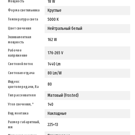
18 W
Мощность
Круглые
Форма светильника
5000 К
Температура света
Нейтральный белый
Цвет свечения
Эквивалентная
162 W
мощность
Рабочее
176-265 V
напряжение
1440 Lm
Световой поток
80 Lm/W
Световая отдача
Индекс
80
цветопередачи, Ra
Матовый (Frosted)
Тип рассеивателя
140
Угол свечения, °
Накладные
Вид монтажа
Размер габаритный,
225×13
мм