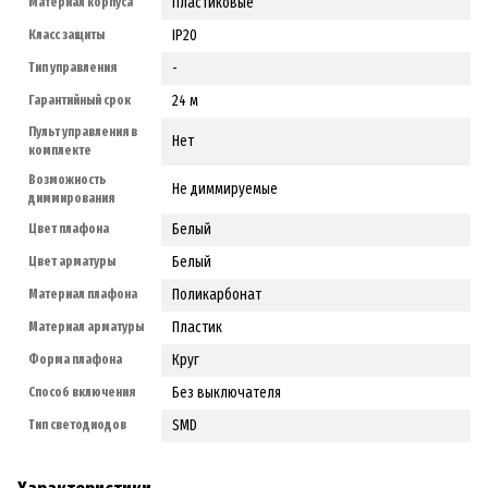
Пластиковые
Материал корпуса
IP20
Класс защиты
-
Тип управления
24 м
Гарантийный срок
Пульт управления в
Нет
комплекте
Возможность
Не диммируемые
диммирования
Белый
Цвет плафона
Белый
Цвет арматуры
Поликарбонат
Материал плафона
Пластик
Материал арматуры
Круг
Форма плафона
Без выключателя
Способ включения
SMD
Тип светодиодов