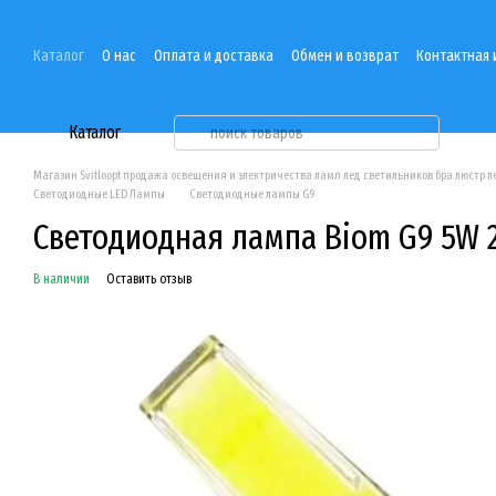
Перейти к основному контенту
Каталог
О нас
Оплата и доставка
Обмен и возврат
Контактная
Каталог
Магазин Svitloopt продажа освещения и электричества ламп лед светильников бра люстр 
Светодиодные LED Лампы
Светодиодные лампы G9
Светодиодная лампа Biom G9 5W 
В наличии
Оставить отзыв