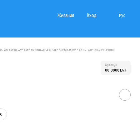
Желания
Вход
Рус
 ним, батареей фонарей ночников светильников: настенных потолочных точечных
Артикул
00-00001374
з