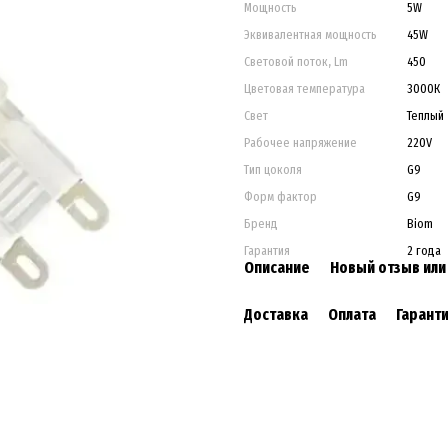
Мощность
5W
Эквивалентная мощность
45W
Световой поток, Lm
450
Цветовая температура
3000К
Свет
Теплый
Рабочее напряжение
220V
Тип цоколя
G9
Форм фактор
G9
Бренд
Biom
Гарантия
2 года
Описание
Новый отзыв ил
Доставка
Оплата
Гарант