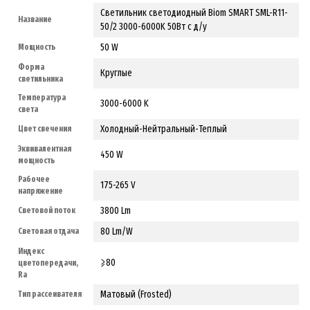
Светильник светодиодный Biom SMART SML-R11-
Название
50/2 3000-6000K 50Вт с д/у
50 W
Мощность
Форма
Круглые
светильника
Температура
3000-6000 K
света
Холодный-Нейтральный-Теплый
Цвет свечения
Эквивалентная
450 W
мощность
Рабочее
175-265 V
напряжение
3800 Lm
Световой поток
80 Lm/W
Световая отдача
Индекс
⩾80
цветопередачи,
Ra
Матовый (Frosted)
Тип рассеивателя