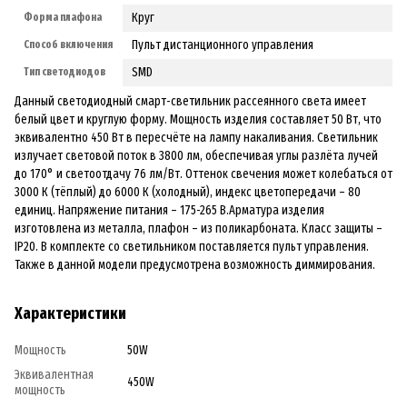
Круг
Форма плафона
Пульт дистанционного управления
Способ включения
SMD
Тип светодиодов
Данный светодиодный смарт-светильник рассеянного света имеет
белый цвет и круглую форму. Мощность изделия составляет 50 Вт, что
эквивалентно 450 Вт в пересчёте на лампу накаливания. Светильник
излучает световой поток в 3800 лм, обеспечивая углы разлёта лучей
до 170° и светоотдачу 76 лм/Вт. Оттенок свечения может колебаться от
3000 К (тёплый) до 6000 К (холодный), индекс цветопередачи – 80
единиц. Напряжение питания – 175-265 В.Арматура изделия
изготовлена из металла, плафон – из поликарбоната. Класс защиты –
IP20. В комплекте со светильником поставляется пульт управления.
Также в данной модели предусмотрена возможность диммирования.
Характеристики
Мощность
50W
Эквивалентная
450W
мощность