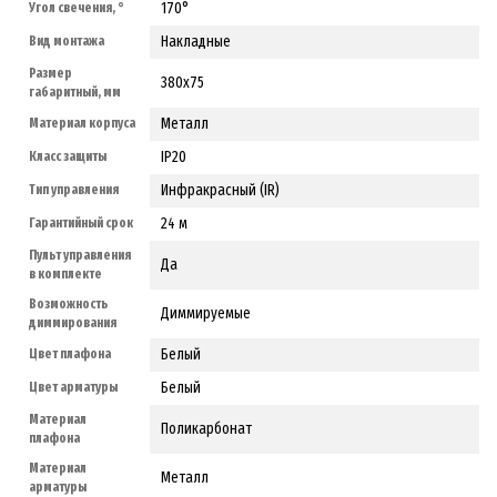
170°
Угол свечения, °
Накладные
Вид монтажа
Размер
380x75
габаритный, мм
Металл
Материал корпуса
IP20
Класс защиты
Инфракрасный (IR)
Тип управления
24 м
Гарантийный срок
Пульт управления
Да
в комплекте
Возможность
Диммируемые
диммирования
Белый
Цвет плафона
Белый
Цвет арматуры
Материал
Поликарбонат
плафона
Материал
Металл
арматуры