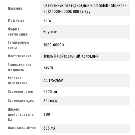
Светильник светодиодный Biom SMART SML-R42-
Название
80/2 3000-6000K 80Вт с д/у
80 W
Мощность
Форма
Круглые
светильника
Температура
3000-6000 K
света
Теплый-Нейтральный-Холодный
Цвет свечения
Эквивалентная
720 W
мощность
Рабочее
AC 175-265V
напряжение
6400 Lm
Световой поток
80 Lm/W
Световая отдача
Индекс
⩾80
цветопередачи,
Ra
606 mA
Номинальный ток