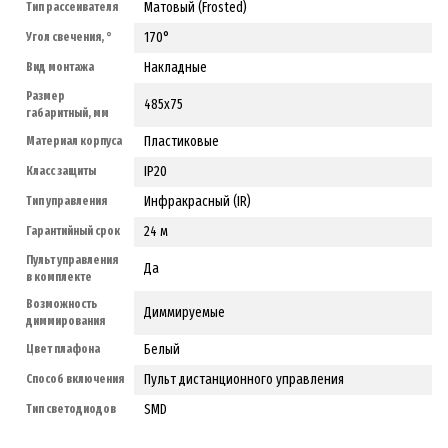
Матовый (Frosted)
Тип рассеивателя
170°
Угол свечения, °
Накладные
Вид монтажа
Размер
485x75
габаритный, мм
Пластиковые
Материал корпуса
IP20
Класс защиты
Инфракрасный (IR)
Тип управления
24 м
Гарантийный срок
Пульт управления
Да
в комплекте
Возможность
Диммируемые
диммирования
Белый
Цвет плафона
Пульт дистанционного управления
Способ включения
SMD
Тип светодиодов