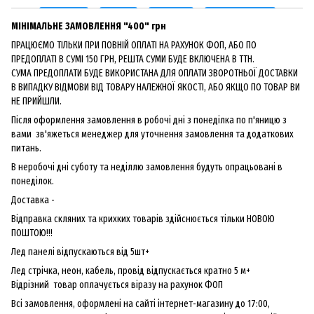
МІНІМАЛЬНЕ ЗАМОВЛЕННЯ "400" грн
ПРАЦЮЄМО ТІЛЬКИ ПРИ ПОВНІЙ ОПЛАТІ НА РАХУНОК ФОП, АБО ПО
ПРЕДОПЛАТІ В СУМІ 150 ГРН, РЕШТА СУМИ БУДЕ ВКЛЮЧЕНА В ТТН.
СУМА ПРЕДОПЛАТИ БУДЕ ВИКОРИСТАНА ДЛЯ ОПЛАТИ ЗВОРОТНЬОЇ ДОСТАВКИ
В ВИПАДКУ ВІДМОВИ ВІД ТОВАРУ НАЛЕЖНОЇ ЯКОСТІ, АБО ЯКЩО ПО ТОВАР ВИ
НЕ ПРИЙШЛИ.
Після оформлення замовлення в робочі дні з понеділка по п'яницю з
вами зв'яжеться менеджер для уточнення замовлення та додаткових
питань.
В неробочі дні суботу та неділлю замовлення будуть опрацьовані в
понеділок.
Доставка -
Відправка скляних та крихких товарів здійснюється тільки НОВОЮ
ПОШТОЮ!!!
Лед панелі відпускаються від 5шт+
Лед стрічка, неон, кабель, провід відпускається кратно 5 м+
Відрізний товар оплачується віразу на рахунок ФОП
Всі замовлення, оформлені на сайті інтернет-магазину до 17:00,