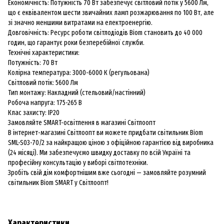
Економічність: Потужність 70 Вт забезпечує світловий потік у 5600 Лм,
що є еквівалентом шести звичайних ламп розжарювання по 100 Вт, але
зі значно меншими витратами на електроенергію.
Довговічність: Ресурс роботи світлодіодів Biom становить до 40 000
годин, що гарантує роки безперебійної служби.
Технічні характеристики:
Потужність: 70 Вт
Колірна температура: 3000-6000 К (регульована)
Світловий потік: 5600 Лм
Тип монтажу: Накладний (стельовий/настінний)
Робоча напруга: 175-265 В
Клас захисту: IP20
Замовляйте SMART-освітлення в магазині Світлоопт
В інтернет-магазині Світлоопт ви можете придбати світильник Biom
SML-S03-70/2 за найкращою ціною з офіційною гарантією від виробника
(24 місяці). Ми забезпечуємо швидку доставку по всій Україні та
професійну консультацію у виборі світлотехніки.
Зробіть свій дім комфортнішим вже сьогодні — замовляйте розумний
світильник Biom SMART у Світлоопт!
Характеристики