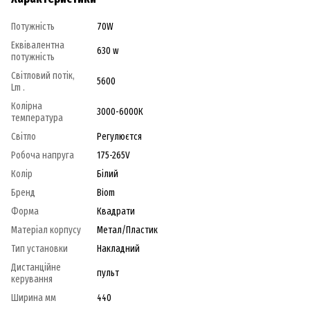
Потужність
70W
Еквівалентна
630 w
потужність
Світловий потік,
5600
Lm .
Колірна
3000-6000К
температура
Світло
Регулюєтся
Робоча напруга
175-265V
Колір
Білий
Бренд
Biom
Форма
Квадрати
Матеріал корпусу
Метал/Пластик
Тип установки
Накладний
Дистанційне
пульт
керування
Ширина мм
440