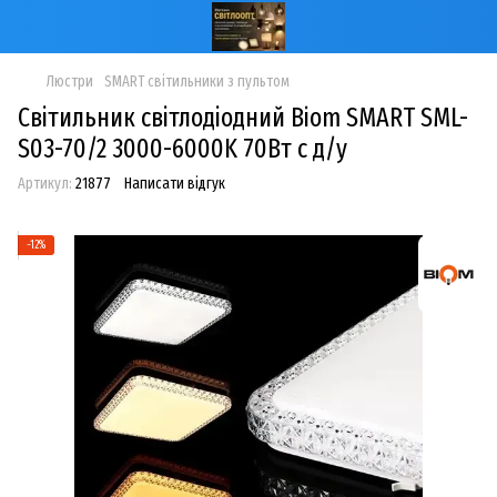
Люстри
SMART світильники з пультом
Світильник світлодіодний Biom SMART SML-
S03-70/2 3000-6000K 70Вт с д/у
Артикул:
21877
Написати відгук
−12%