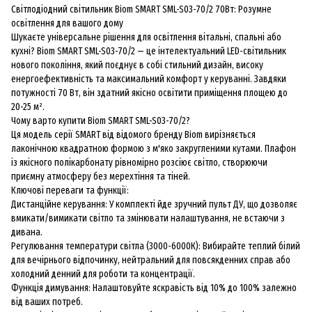
Світлодіодний світильник Biom SMART SML-S03-70/2 70Вт: Розумне
освітлення для вашого дому
Шукаєте універсальне рішення для освітлення вітальні, спальні або
кухні? Biom SMART SML-S03-70/2 — це інтелектуальний LED-світильник
нового покоління, який поєднує в собі стильний дизайн, високу
енергоефективність та максимальний комфорт у керуванні. Завдяки
потужності 70 Вт, він здатний якісно освітити приміщення площею до
20-25 м².
Чому варто купити Biom SMART SML-S03-70/2?
Ця модель серії SMART від відомого бренду Biom вирізняється
лаконічною квадратною формою з м'яко закругленими кутами. Плафон
із якісного полікарбонату рівномірно розсіює світло, створюючи
приємну атмосферу без мерехтіння та тіней.
Ключові переваги та функції:
Дистанційне керування: У комплекті йде зручний пульт ДУ, що дозволяє
вмикати/вимикати світло та змінювати налаштування, не встаючи з
дивана.
Регулювання температури світла (3000-6000К): Вибирайте теплий білий
для вечірнього відпочинку, нейтральний для повсякденних справ або
холодний денний для роботи та концентрації.
Функція димування: Налаштовуйте яскравість від 10% до 100% залежно
від ваших потреб.