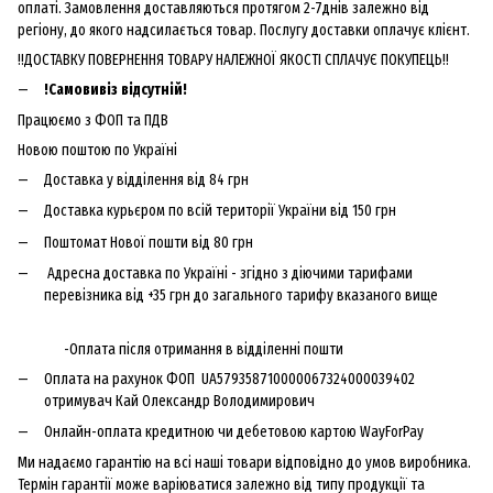
оплаті. Замовлення доставляються протягом 2-7днів залежно від
регіону, до якого надсилається товар. Послугу доставки оплачує клієнт.
!!ДОСТАВКУ ПОВЕРНЕННЯ ТОВАРУ НАЛЕЖНОЇ ЯКОСТІ СПЛАЧУЄ ПОКУПЕЦЬ!!
!Самовивіз відсутній!
Працюємо з ФОП та ПДВ
Новою поштою по Україні
Доставка у відділення від 84 грн
Доставка курьєром по всій території України від 150 грн
Поштомат Нової пошти від 80 грн
Адресна доставка по Україні - згідно з діючими тарифами
перевізника від +35 грн до загального тарифу вказаного вище
-Оплата після отримання в відділенні пошти
Оплата на рахунок ФОП UA579358710000067324000039402
отримувач Кай Олександр Володимирович
Онлайн-оплата кредитною чи дебетовою картою WayForPay
Ми надаємо гарантію на всі наші товари відповідно до умов виробника.
Термін гарантії може варіюватися залежно від типу продукції та