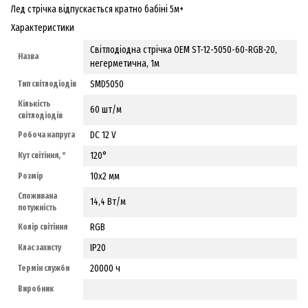
Лед стрічка відпускається кратно бабіні 5м+
Характеристики
Світлодіодна стрічка OEM ST-12-5050-60-RGB-20,
Назва
негерметична, 1м
SMD5050
Тип світлодіодів
Кількість
60 шт/м
світлодіодів
DC 12 V
Робоча напруга
120°
Кут світіння, °
10х2 мм
Розмір
Споживана
14,4 Вт/м
потужність
RGB
Колір світіння
IP20
Клас захисту
20000 ч
Термін служби
Виробник