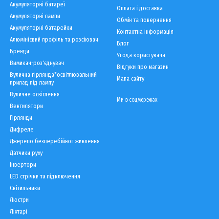
Акумуляторні батареї
Оплата і доставка
Акумуляторні лампи
Обмін та повернення
Акумуляторні батарейки
Контактна інформація
Алюмінієвий профіль та розсіювач
Блог
Бренди
Угода користувача
Вимикач-роз'єднувач
Відгуки про магазин
Вулична гірлянда*освітлювальний
Мапа сайту
прилад під лампу
Вуличне освітлення
Ми в соцмережах
Вентилятори
Гірлянди
Дифреле
Джерело безперебійног живлення
Датчики руху
Інвертори
LED cтрічки та підключення
Світильники
Люстри
Ліхтарі