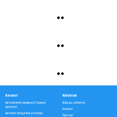
Каталог
Клієнтам
Автоматичні вимикачі/Захисні
Вхід до кабінету
пристрої
Каталог
Автомат введення резерву
Про нас