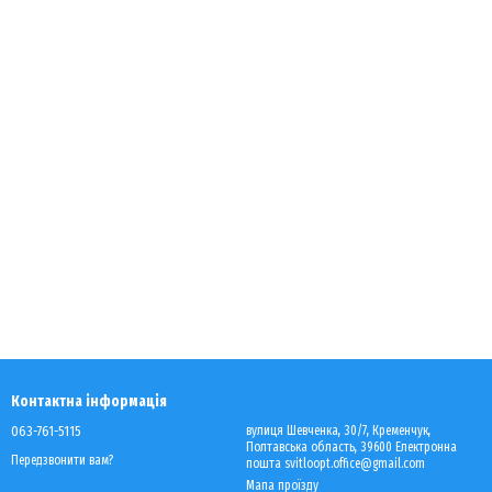
Контактна інформація
063-761-5115
вулиця Шевченка, 30/7, Кременчук,
Полтавська область, 39600 Електронна
Передзвонити вам?
пошта svitloopt.office@gmail.com
Мапа проїзду