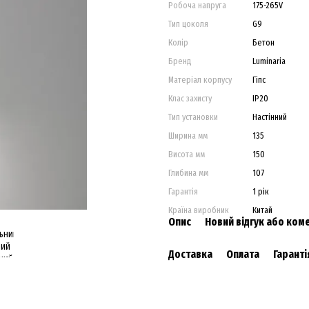
Робоча напруга
175-265V
Тип цоколя
G9
Колір
Бетон
Бренд
Luminaria
Матеріал корпусу
Гіпс
Клас захисту
IP20
Тип установки
Настінний
Ширина мм
135
Висота мм
150
Глибина мм
107
Гарантія
1 рік
Країна виробник
Китай
Опис
Новий відгук або ком
Доставка
Оплата
Гаранті