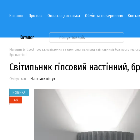
Перейти до основного контенту
Каталог
Про нас
Оплата і доставка
Обмін та повернення
Контак
Каталог
Магазин Svitloopt продаж освітлення та електрики ламп лед світильників бра люстр лед ст
Бра настінні
Світильник гіпсовий настінний, б
Очікується
Написати відгук
НОВИНКА
−4%