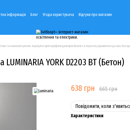
тна інформація
Блог
Угода користувача
Відгуки про магазин
річки та комплектуючих акумуляторів профілю димерів блоків та пультів уаравління до них батаре
ра LUMINARIA YORK D2203 BT (Бетон)
638 грн
665 грн
Повідомити, коли з'явитьс
Характеристики