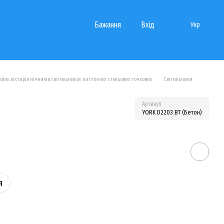
Бажання
Вхід
Укр
йок ліхтарів нічників світильників: настінних стельових точкових
Світильники
Артикул
YORK D2203 BT (Бетон)
я