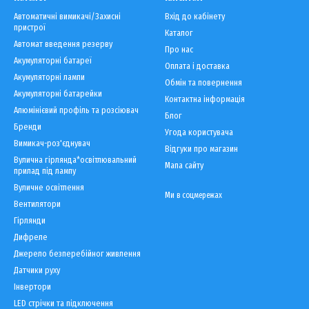
Автоматичні вимикачі/Захисні
Вхід до кабінету
пристрої
Каталог
Автомат введення резерву
Про нас
Акумуляторні батареї
Оплата і доставка
Акумуляторні лампи
Обмін та повернення
Акумуляторні батарейки
Контактна інформація
Алюмінієвий профіль та розсіювач
Блог
Бренди
Угода користувача
Вимикач-роз'єднувач
Відгуки про магазин
Вулична гірлянда*освітлювальний
Мапа сайту
прилад під лампу
Вуличне освітлення
Ми в соцмережах
Вентилятори
Гірлянди
Дифреле
Джерело безперебійног живлення
Датчики руху
Інвертори
LED cтрічки та підключення