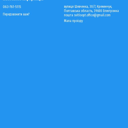
063-761-5115
вулиця Шевченка, 30/7, Кременчук,
Полтавська область, 39600 Електронна
Передзвонити вам?
пошта svitloopt.office@gmail.com
Мапа проїзду