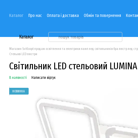
Перейти до основного контенту
Каталог
Про нас
Оплата і доставка
Обмін та повернення
Контак
Каталог
Магазин Svitloopt продаж освітлення та електрики ламп лед світильників бра люстр лед ст
Стельові LED люстри
Світильник LED стельовий LUMINAR
В наявності
Написати відгук
НОВИНКА