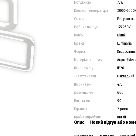
Потужність
75W
Колірна температура
3000-6500
Світло
Регулюєтся
Робоча напруга
175-250V
Колір
Білий
Бренд
Luminaria
Форма
Квадратний
Матеріал корпусу
Акрил/Мет
Клас захисту
IP20
Тип установки
Накладний
Ширина мм
470
Довжина мм
660
Висота мм
90
Гарантія
2 роки
Країна виробник
Китай
Опис
Новий відгук або ком