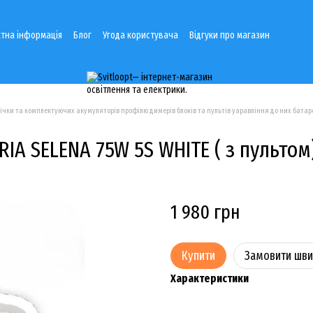
тна інформація
Блог
Угода користувача
Відгуки про магазин
річки та комплектуючих акумуляторів профілю димерів блоків та пультів уаравління до них батаре
IA SELENA 75W 5S WHITE ( з пультом
1 980 грн
Купити
Замовити шв
Характеристики