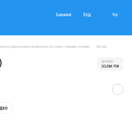
Бажання
Вхід
Укр
йок ліхтарів нічників світильників: настінних стельових точкових
Люстри
)
Артикул
SELENA 75W
идко