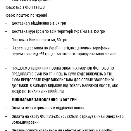
Працюємо з ФОП та ПДВ
Новою поштою по Україні
Доставка у відділення від 84 грн
Доставка курьєром по всій території України від 150 грн
Поштомат Нової пошти від 80 грн
Адресна доставка по Україні - згідно з діючими тарифами
перевізника від +35 грн до загального тарифу вказаного вище
ПРАЦЮЄМО ТІЛЬКИ ПРИ ПОВНІЙ ОПЛАТІ НА РАХУНОК ФОП, АБО ПО
ПРЕДОПЛАТІ В СУМІ 150 ГРН, РЕШТА СУМИ БУДЕ ВКЛЮЧЕНА В ТТН.
СУМА ПРЕДОПЛАТИ БУДЕ ВИКОРИСТАНА ДЛЯ ОПЛАТИ ЗВОРОТНЬОЇ
ДОСТАВКИ В ВИПАДКУ ВІДМОВИ ВІД ТОВАРУ НАЛЕЖНОЇ ЯКОСТІ, АБО
ЯКЩО ПО ТОВАР ВИ НЕ ПРИЙШЛИ.
МІНІМАЛЬНЕ ЗАМОВЛЕННЯ "400" ГРН
Оплата після отримання в відділенні пошти
Оплата на карту ФОП 5134355705422638 отримувач Кай Олександр
Володимирович
Онлайн-оплата кредитною чи дебетовою картою WayForPay