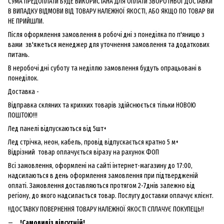
СУМА ПРЕДОПЛАТИ БУДЕ ВИКОРИСТАНА ДЛЯ ОПЛАТИ ЗВОРОТНЬОЇ ДОСТАВКИ
В ВИПАДКУ ВІДМОВИ ВІД ТОВАРУ НАЛЕЖНОЇ ЯКОСТІ, АБО ЯКЩО ПО ТОВАР ВИ
НЕ ПРИЙШЛИ.
Після оформлення замовлення в робочі дні з понеділка по п'яницю з
вами зв'яжеться менеджер для уточнення замовлення та додаткових
питань.
В неробочі дні суботу та неділлю замовлення будуть опрацьовані в
понеділок.
Доставка -
Відправка скляних та крихких товарів здійснюється тільки НОВОЮ
ПОШТОЮ!!!
Лед панелі відпускаються від 5шт+
Лед стрічка, неон, кабель, провід відпускається кратно 5 м+
Відрізний товар оплачується віразу на рахунок ФОП
Всі замовлення, оформлені на сайті інтернет-магазину до 17:00,
надсилаються в день оформлення замовлення при підтвердженій
оплаті. Замовлення доставляються протягом 2-7днів залежно від
регіону, до якого надсилається товар. Послугу доставки оплачує клієнт.
!!ДОСТАВКУ ПОВЕРНЕННЯ ТОВАРУ НАЛЕЖНОЇ ЯКОСТІ СПЛАЧУЄ ПОКУПЕЦЬ!!
!Самовивіз відсутній!