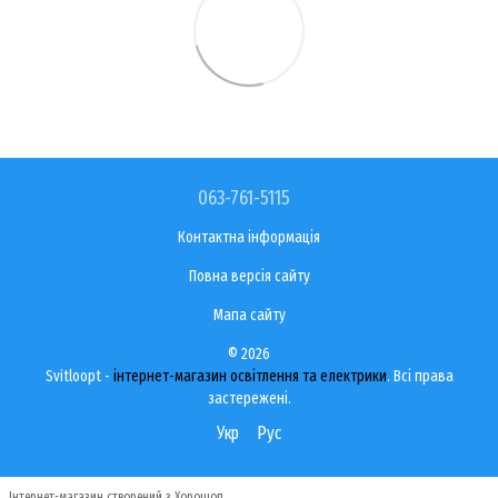
063-761-5115
Контактна інформація
Повна версія сайту
Мапа сайту
© 2026
Svitloopt -
інтернет-магазин освітлення та електрики
. Всі права
застережені.
Укр
Рус
Інтернет-магазин створений з Хорошоп