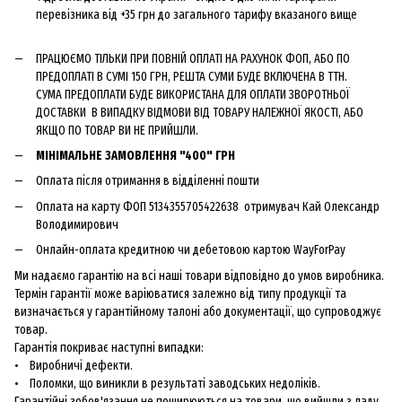
перевізника від +35 грн до загального тарифу вказаного вище
ПРАЦЮЄМО ТІЛЬКИ ПРИ ПОВНІЙ ОПЛАТІ НА РАХУНОК ФОП, АБО ПО
ПРЕДОПЛАТІ В СУМІ 150 ГРН, РЕШТА СУМИ БУДЕ ВКЛЮЧЕНА В ТТН.
СУМА ПРЕДОПЛАТИ БУДЕ ВИКОРИСТАНА ДЛЯ ОПЛАТИ ЗВОРОТНЬОЇ
ДОСТАВКИ В ВИПАДКУ ВІДМОВИ ВІД ТОВАРУ НАЛЕЖНОЇ ЯКОСТІ, АБО
ЯКЩО ПО ТОВАР ВИ НЕ ПРИЙШЛИ.
МІНІМАЛЬНЕ ЗАМОВЛЕННЯ "400" ГРН
Оплата після отримання в відділенні пошти
Оплата на карту ФОП 5134355705422638 отримувач Кай Олександр
Володимирович
Онлайн-оплата кредитною чи дебетовою картою WayForPay
Ми надаємо гарантію на всі наші товари відповідно до умов виробника.
Термін гарантії може варіюватися залежно від типу продукції та
визначається у гарантійному талоні або документації, що супроводжує
товар.
Гарантія покриває наступні випадки:
• Виробничі дефекти.
• Поломки, що виникли в результаті заводських недоліків.
Гарантійні зобов'язання не поширюються на товари, що вийшли з ладу