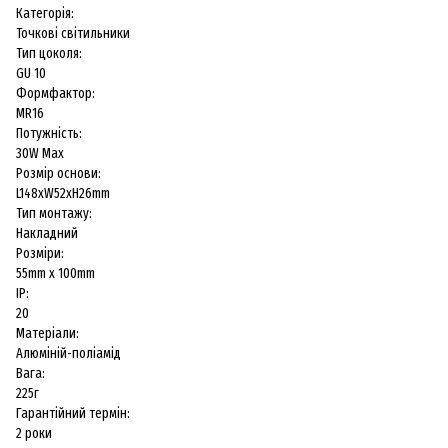
Категорія:
Точкові світильники
Тип цоколя:
GU 10
Формфактор:
MR16
Потужність:
30W Max
Розмір основи:
L148xW52xH26mm
Тип монтажу:
Накладний
Розміри:
55mm х 100mm
IP:
20
Матеріали:
Алюміній-поліамід
Вага:
225г
Гарантійний термін:
2 роки