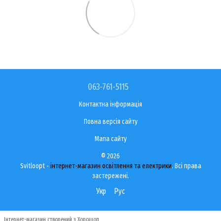
063-761-5115
Контактна інформація
Повна версія сайту
Мапа сайту
© 2026
Svitloopt -
інтернет-магазин освітлення та електрики
. Всі права
застережені.
Укр
Рус
Інтернет-магазин створений з Хорошоп