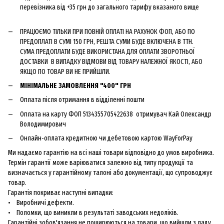
перевізника від +35 грн до загального тарифу вказаного вище
ПРАЦЮЄМО ТІЛЬКИ ПРИ ПОВНІЙ ОПЛАТІ НА РАХУНОК ФОП, АБО ПО
ПРЕДОПЛАТІ В СУМІ 150 ГРН, РЕШТА СУМИ БУДЕ ВКЛЮЧЕНА В ТТН.
СУМА ПРЕДОПЛАТИ БУДЕ ВИКОРИСТАНА ДЛЯ ОПЛАТИ ЗВОРОТНЬОЇ
ДОСТАВКИ В ВИПАДКУ ВІДМОВИ ВІД ТОВАРУ НАЛЕЖНОЇ ЯКОСТІ, АБО
ЯКЩО ПО ТОВАР ВИ НЕ ПРИЙШЛИ.
МІНІМАЛЬНЕ ЗАМОВЛЕННЯ "400" ГРН
Оплата після отримання в відділенні пошти
Оплата на карту ФОП 5134355705422638 отримувач Кай Олександр
Володимирович
Онлайн-оплата кредитною чи дебетовою картою WayForPay
Ми надаємо гарантію на всі наші товари відповідно до умов виробника.
Термін гарантії може варіюватися залежно від типу продукції та
визначається у гарантійному талоні або документації, що супроводжує
товар.
Гарантія покриває наступні випадки:
• Виробничі дефекти.
• Поломки, що виникли в результаті заводських недоліків.
Гарантійні зобов'язання не поширюються на товари, що вийшли з ладу