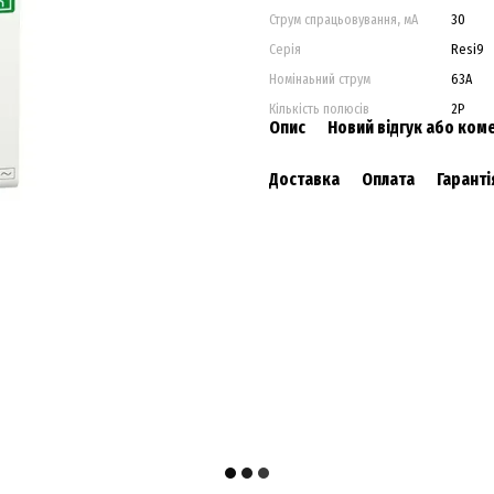
Струм спрацьовування, мA
30
Серія
Resi9
Номінаьний струм
63A
Кількість полюсів
2P
Опис
Новий відгук або ком
Доставка
Оплата
Гаранті