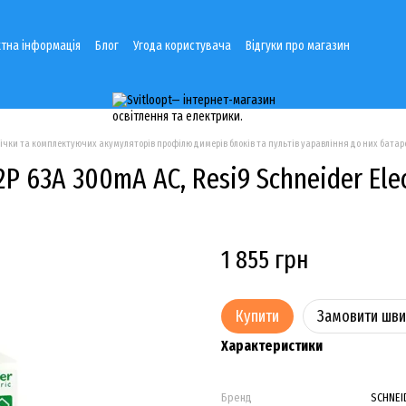
тна інформація
Блог
Угода користувача
Відгуки про магазин
річки та комплектуючих акумуляторів профілю димерів блоків та пультів уаравління до них батаре
P 63A 300mA АС, Resi9 Schneider Ele
1 855 грн
Купити
Замовити шв
Характеристики
Бренд
SCHNEI