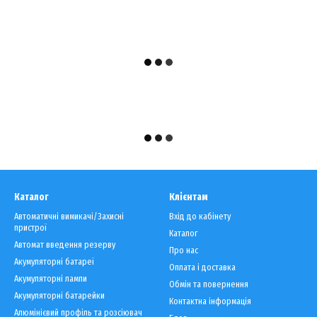
Каталог
Клієнтам
Автоматичні вимикачі/Захисні
Вхід до кабінету
пристрої
Каталог
Автомат введення резерву
Про нас
Акумуляторні батареї
Оплата і доставка
Акумуляторні лампи
Обмін та повернення
Акумуляторні батарейки
Контактна інформація
Алюмінієвий профіль та розсіювач