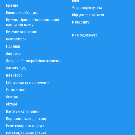
Блог
Бренди
Угода користувача
Вимикач-роз'єднувач
Відгуки про магазин
Вулична гірлянда*освітлювальний
Мапа сайту
прилад під лампу
Вуличне освітлення
Ми в соцмережах
Вентилятори
Гірлянди
Дифреле
Джерело безперебійног живлення
Датчики руху
Інвертори
LED cтрічки та підключення
Світильники
Люстри
Ліхтарі
Настільні світильники
Портативні зарядні станції
Реле контролю напруги
Розетки/вимикачі/рамки