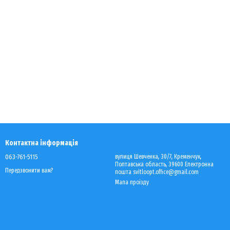
Контактна інформація
063-761-5115
вулиця Шевченка, 30/7, Кременчук,
Полтавська область, 39600 Електронна
Передзвонити вам?
пошта svitloopt.office@gmail.com
Мапа проїзду