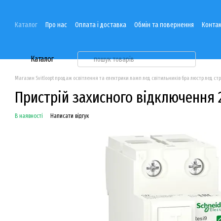
Перейти до основного контенту
Каталог
Про нас
Оплата і доставка
Обмін та повернення
Контак
Каталог
Магазин Svitloopt продаж освітлення та електрики ламп лед світильників бра люстр лед ст
Пристрій захисного відключення 2
В наявності
Написати відгук