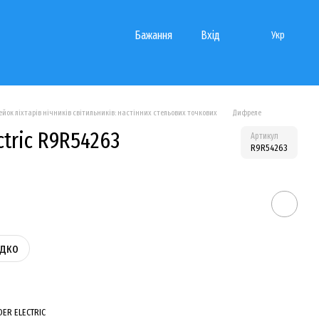
Бажання
Вхід
Укр
йок ліхтарів нічників світильників: настінних стельових точкових
Дифреле
ctric R9R54263
Артикул
R9R54263
идко
DER ELECTRIC