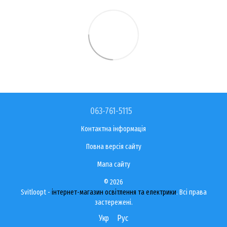
063-761-5115
Контактна інформація
Повна версія сайту
Мапа сайту
© 2026
Svitloopt -
інтернет-магазин освітлення та електрики
. Всі права
застережені.
Укр
Рус