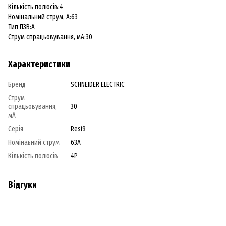
Кількість полюсів:4
Номінальний струм, А:63
Тип ПЗВ:A
Струм спрацьовування, мA:30
Характеристики
Бренд
SCHNEIDER ELECTRIC
Струм
спрацьовування,
30
мA
Серія
Resi9
Номінаьний струм
63A
Кількість полюсів
4P
Відгуки