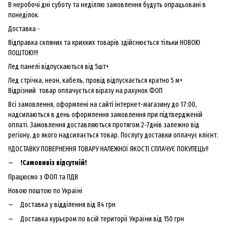
В неробочі дні суботу та неділлю замовлення будуть опрацьовані в
понеділок.
Доставка -
Відправка скляних та крихких товарів здійснюється тільки НОВОЮ
ПОШТОЮ!!!
Лед панелі відпускаються від 5шт+
Лед стрічка, неон, кабель, провід відпускається кратно 5 м+
Відрізний товар оплачується віразу на рахунок ФОП
Всі замовлення, оформлені на сайті інтернет-магазину до 17:00,
надсилаються в день оформлення замовлення при підтвердженій
оплаті. Замовлення доставляються протягом 2-7днів залежно від
регіону, до якого надсилається товар. Послугу доставки оплачує клієнт.
!!ДОСТАВКУ ПОВЕРНЕННЯ ТОВАРУ НАЛЕЖНОЇ ЯКОСТІ СПЛАЧУЄ ПОКУПЕЦЬ!!
!Самовивіз відсутній!
Працюємо з ФОП та ПДВ
Новою поштою по Україні
Доставка у відділення від 84 грн
Доставка курьєром по всій території України від 150 грн