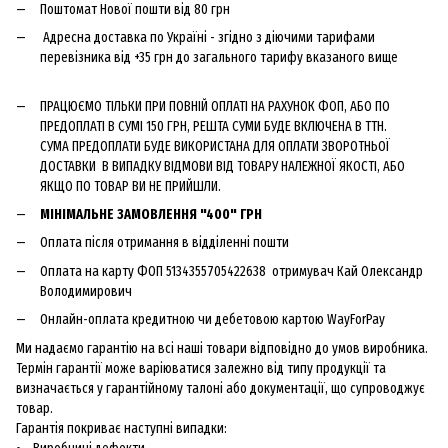
Поштомат Нової пошти від 80 грн
Адресна доставка по Україні - згідно з діючими тарифами
перевізника від +35 грн до загального тарифу вказаного вище
ПРАЦЮЄМО ТІЛЬКИ ПРИ ПОВНІЙ ОПЛАТІ НА РАХУНОК ФОП, АБО ПО
ПРЕДОПЛАТІ В СУМІ 150 ГРН, РЕШТА СУМИ БУДЕ ВКЛЮЧЕНА В ТТН.
СУМА ПРЕДОПЛАТИ БУДЕ ВИКОРИСТАНА ДЛЯ ОПЛАТИ ЗВОРОТНЬОЇ
ДОСТАВКИ В ВИПАДКУ ВІДМОВИ ВІД ТОВАРУ НАЛЕЖНОЇ ЯКОСТІ, АБО
ЯКЩО ПО ТОВАР ВИ НЕ ПРИЙШЛИ.
МІНІМАЛЬНЕ ЗАМОВЛЕННЯ "400" ГРН
Оплата після отримання в відділенні пошти
Оплата на карту ФОП 5134355705422638 отримувач Кай Олександр
Володимирович
Онлайн-оплата кредитною чи дебетовою картою WayForPay
Ми надаємо гарантію на всі наші товари відповідно до умов виробника.
Термін гарантії може варіюватися залежно від типу продукції та
визначається у гарантійному талоні або документації, що супроводжує
товар.
Гарантія покриває наступні випадки: