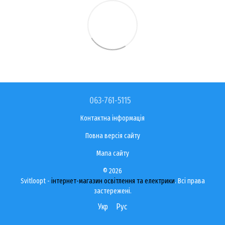
063-761-5115
Контактна інформація
Повна версія сайту
Мапа сайту
© 2026
Svitloopt -
інтернет-магазин освітлення та електрики
. Всі права
застережені.
Укр
Рус