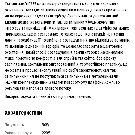
Світильник DL0375 може використовуватися в якості як основного
освітлення, так і для світлових акцентів в певних ділянках приміщення,
чи на окремих предметах інтер'єру. Лаконічний та універсальний
дизайн дозволяє встановити такі світильники у будь-якому типі
інтер'єру та приміщенні - у житлових, торгівельних та адміністративних
приміщенях, кафе, ресторанах, готелях тощо. Конструкція кріплення
лампи передбачає її поглиблене розташування, що відповідає останнім
тенденціям в дизайні інтер'єрів, та дозволяє створити акцентоване
освітлення. Такий спосіб розташування лампи створює максимально
м'яке, приємне та комфортне для сприйняття світла, без ефекту
засліплення. Светильник виготовленний з термостійкого пластику, що
не жовтіє в процесі експлуатації. По своїм характеристикам такі
світильник нічим не поступаються світильникам з металевими чи
іншими комплектуючими. Завдяки поворотному плафону можливо
регулювати напрям світлового потоку.
Використовувати тільки зі світлодіодною лампою.
Характеристики
Потужність
50W
Робоча напруга
220V